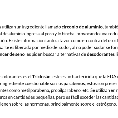
s utilizan un ingrediente llamado
circonio de aluminio
, tambi
al de aluminio ingresa al poro y lo hincha, provocando una redu
ción. Existe información tanto a favor como en contra del uso d
parte es liberada por medio del sudor, al no poder sudar se fo
ncer de seno
les piden buscar alternativas de
desodorantes l
esodorantes es el
Triclosán
, este es un bactericida que la FDA
ro ingrediente cuestionable son los
parabenos
, estos son prese
ientes como metilparabeno, propilparabeno, etc. Se utilizan e
uros en cantidades pequeñas, pero es fácil exceder las cantida
tienen sobre las hormonas, principalmente sobre el estrógeno.