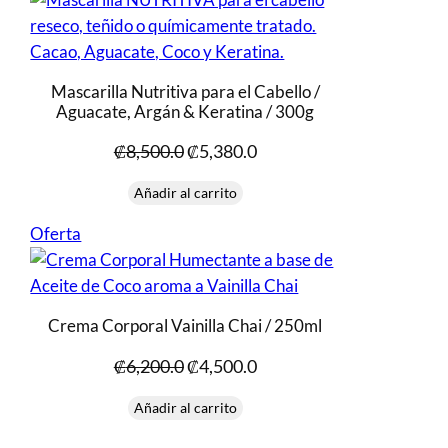
oferta
Mascarilla Nutritiva para el Cabello /
Aguacate, Argán & Keratina / 300g
El
El
₡
8,500.0
₡
5,380.0
precio
precio
original
actual
Añadir al carrito
era:
es:
Producto
Oferta
₡8,500.0.
₡5,380.0.
en
oferta
Crema Corporal Vainilla Chai / 250ml
El
El
₡
6,200.0
₡
4,500.0
precio
precio
original
actual
Añadir al carrito
era:
es: