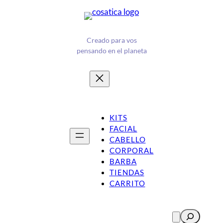
Saltar
¡Nuevo! Mascarilla ULTRAHUMECTANTE con Manteca de
Mango
al
contenido
Creado para vos
pensando en el planeta
KITS
FACIAL
CABELLO
CORPORAL
BARBA
TIENDAS
CARRITO
Buscar