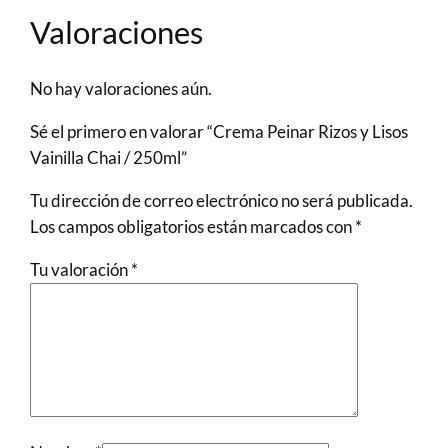
₡6,200.0.
₡4,500.0.
Valoraciones
No hay valoraciones aún.
Sé el primero en valorar “Crema Peinar Rizos y Lisos
Vainilla Chai / 250ml”
Tu dirección de correo electrónico no será publicada.
Los campos obligatorios están marcados con
*
Tu valoración
*