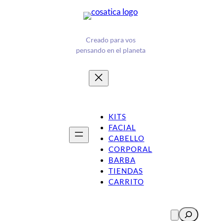
Saltar
¡Nuevo! Mascarilla ULTRAHUMECTANTE con Manteca de
Mango
al
contenido
Creado para vos
pensando en el planeta
KITS
FACIAL
CABELLO
CORPORAL
BARBA
TIENDAS
CARRITO
Buscar