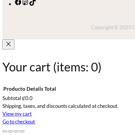
Facebook
Instagram
TikTok
Copyright © 2025 Co
Your cart
(items: 0)
Producto
Details
Total
Subtotal
₡0.0
Shipping, taxes, and discounts calculated at checkout.
Products
View my cart
in
Go to checkout