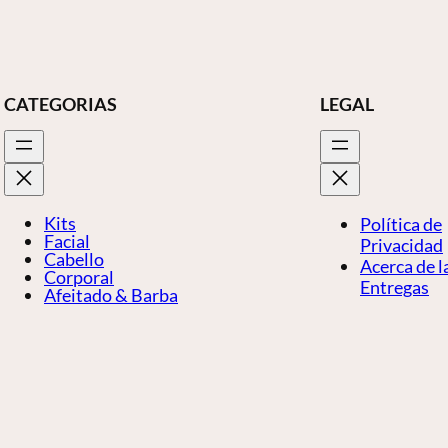
CATEGORIAS
LEGAL
Kits
Política de
Facial
Privacidad
Cabello
Acerca de l
Corporal
Entregas
Afeitado & Barba